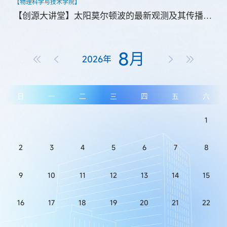
【物理科学与技术学院】
【创源大讲堂】太阳莫尔顿波的最新观测及其传播模型的数值模拟研究
8
月
2026年
日
一
二
三
四
五
六
1
2
3
4
5
6
7
8
9
10
11
12
13
14
15
16
17
18
19
20
21
22