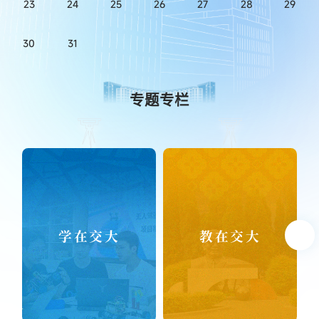
23
24
25
26
27
28
29
30
31
【创源大讲堂】
专题专栏
金属矿地球物理勘探及地质资源与地质工程学科建设
学在交大
教在交大