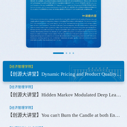
【经济管理学院】
【创源大讲堂】Dynamic Pricing and Product Quality with Review–Driven Learning
【经济管理学院】
【创源大讲堂】Hidden Markov Modulated Deep Learning Model for Retail Forecasting with Interpretation
【经济管理学院】
【创源大讲堂】You can't Burn the Candle at both Ends: Childbearing Responsibilities and Audit Quality