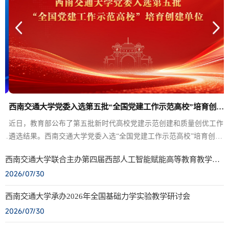
西南交通大学党委入选第五批“全国党建工作示范高校”培育创建单位
西
近日，教育部公布了第五批新时代高校党建示范创建和质量创优工作
持
遴选结果。西南交通大学党委入选“全国党建工作示范高校”培育创建
单位，电气工程学院党委入选“全国党建工作标杆院系”培育创建单
西南交通大学联合主办第四届西部人工智能赋能高等教育教学创
控
位，土木工程学院地下工程系教工党支部、轨道交通运载系统全国重
新专题研讨会
2026/07/30
点实验室新型轨道交通技术研究所师生共建党支部入选“全国党建工作
得
样板支部”培育创建单位。党的十八大以来，西南交通大学党委高举中
西南交通大学承办2026年全国基础力学实验教学研讨会
也
国特色社会主义伟大旗帜，坚持以习近平新时代中国特色社会主义思
2026/07/30
想为指导，深入贯彻落实新时代党的建设总要求和新时代党的组...